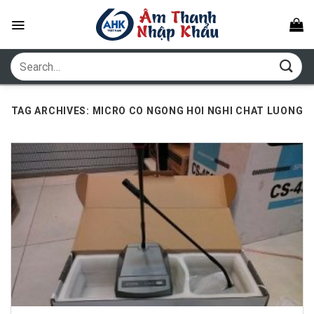
Skip
to
content
Search
for:
TAG ARCHIVES:
MICRO CO NGONG HOI NGHI CHAT LUONG