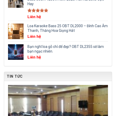
Hay
Rated
Liên hệ
5.00
out of 5
Loa Karaoke Bass 25 OBT DL2000 – Đỉnh Cao Âm
Thanh, Thăng Hoa Giọng Hát
Liên hệ
Bạn nghĩ loa gỗ chỉ để đẹp? OBT DL2355 sẽ làm
bạn ngạc nhiên.
Liên hệ
TIN TỨC