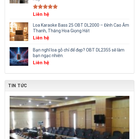
Rated
Liên hệ
5.00
out of 5
Loa Karaoke Bass 25 OBT DL2000 – Đỉnh Cao Âm
Thanh, Thăng Hoa Giọng Hát
Liên hệ
Bạn nghĩ loa gỗ chỉ để đẹp? OBT DL2355 sẽ làm
bạn ngạc nhiên.
Liên hệ
TIN TỨC