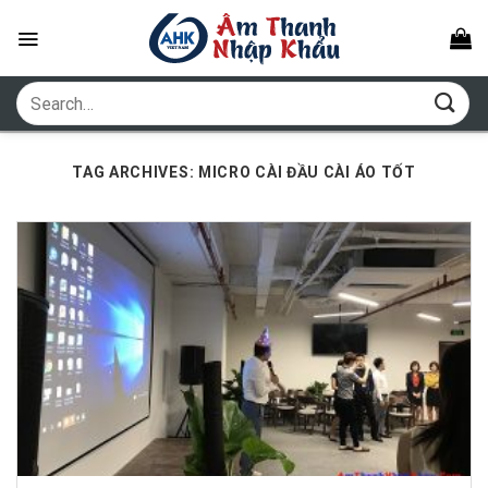
Skip
to
content
Search
for:
TAG ARCHIVES:
MICRO CÀI ĐẦU CÀI ÁO TỐT