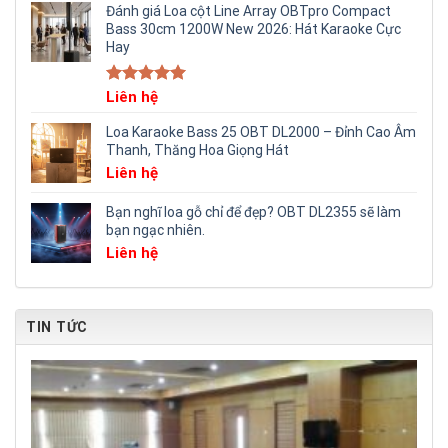
Đánh giá Loa cột Line Array OBTpro Compact
Bass 30cm 1200W New 2026: Hát Karaoke Cực
Hay
Rated
Liên hệ
5.00
out of 5
Loa Karaoke Bass 25 OBT DL2000 – Đỉnh Cao Âm
Thanh, Thăng Hoa Giọng Hát
Liên hệ
Bạn nghĩ loa gỗ chỉ để đẹp? OBT DL2355 sẽ làm
bạn ngạc nhiên.
Liên hệ
TIN TỨC