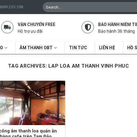
Search
 0889 235 298
for:
VẬN CHUYỂN FREE
BẢO HÀNH NIỀM TI
Hỗ trợ ưu đãi
Bảo hành 36 tháng
RO
ÂM THANH OBT
TIN TỨC
LIÊN HỆ
HỒ 
TAG ARCHIVES:
LAP LOA AM THANH VINH PHUC
công âm thanh loa quán ăn
 hàng cafe trên Tam Đảo