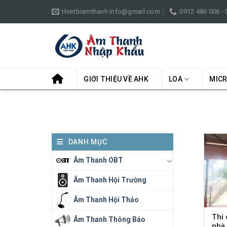
Skip
thietbiamthanh.info@gmail.com
0912 486 006 -
to
content
GIỚI THIỆU VỀ AHK
LOA
MIC
DANH MỤC
Âm Thanh OBT
Âm Thanh Hội Trường
Âm Thanh Hội Thảo
Thi 
Âm Thanh Thông Báo
nhà