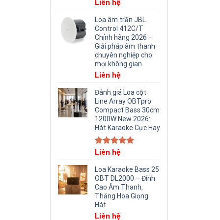
Liên hệ
Loa âm trần JBL
Control 412C/T
Chính hãng 2026 –
Giải pháp âm thanh
chuyên nghiệp cho
mọi không gian
Liên hệ
Đánh giá Loa cột
Line Array OBTpro
Compact Bass 30cm
1200W New 2026:
Hát Karaoke Cực Hay
Rated
Liên hệ
5.00
out of 5
Loa Karaoke Bass 25
OBT DL2000 – Đỉnh
Cao Âm Thanh,
Thăng Hoa Giọng
Hát
Liên hệ