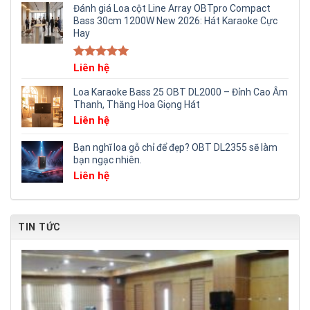
Đánh giá Loa cột Line Array OBTpro Compact
Bass 30cm 1200W New 2026: Hát Karaoke Cực
Hay
Rated
Liên hệ
5.00
out of 5
Loa Karaoke Bass 25 OBT DL2000 – Đỉnh Cao Âm
Thanh, Thăng Hoa Giọng Hát
Liên hệ
Bạn nghĩ loa gỗ chỉ để đẹp? OBT DL2355 sẽ làm
bạn ngạc nhiên.
Liên hệ
TIN TỨC