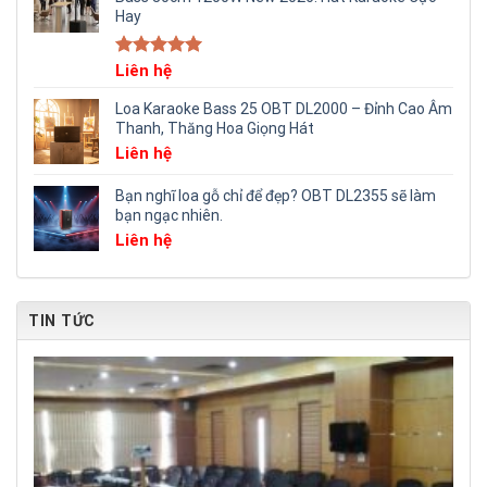
Hay
Rated
Liên hệ
5.00
out of 5
Loa Karaoke Bass 25 OBT DL2000 – Đỉnh Cao Âm
Thanh, Thăng Hoa Giọng Hát
Liên hệ
Bạn nghĩ loa gỗ chỉ để đẹp? OBT DL2355 sẽ làm
bạn ngạc nhiên.
Liên hệ
TIN TỨC