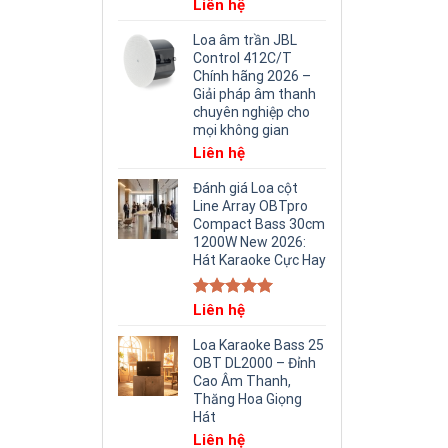
Liên hệ
Loa âm trần JBL
Control 412C/T
Chính hãng 2026 –
Giải pháp âm thanh
chuyên nghiệp cho
mọi không gian
Liên hệ
Đánh giá Loa cột
Line Array OBTpro
Compact Bass 30cm
1200W New 2026:
Hát Karaoke Cực Hay
Rated
Liên hệ
5.00
out of 5
Loa Karaoke Bass 25
OBT DL2000 – Đỉnh
Cao Âm Thanh,
Thăng Hoa Giọng
Hát
Liên hệ