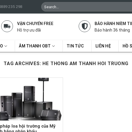
Search
 0889 235 298
for:
VẬN CHUYỂN FREE
BẢO HÀNH NIỀM TI
Hỗ trợ ưu đãi
Bảo hành 36 tháng
RO
ÂM THANH OBT
TIN TỨC
LIÊN HỆ
HỒ 
TAG ARCHIVES:
HE THONG AM THANH HOI TRUONG
 pháp loa hội trường của Mỹ
nh hãng nhập khẩu