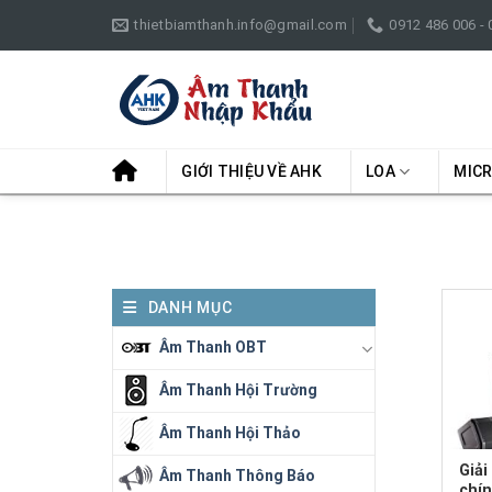
Skip
thietbiamthanh.info@gmail.com
0912 486 006 -
to
content
GIỚI THIỆU VỀ AHK
LOA
MIC
DANH MỤC
Âm Thanh OBT
Âm Thanh Hội Trường
Âm Thanh Hội Thảo
Giải
Âm Thanh Thông Báo
chí