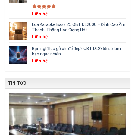
Rated
Liên hệ
5.00
out of 5
Loa Karaoke Bass 25 OBT DL2000 – Đỉnh Cao Âm
Thanh, Thăng Hoa Giọng Hát
Liên hệ
Bạn nghĩ loa gỗ chỉ để đẹp? OBT DL2355 sẽ làm
bạn ngạc nhiên.
Liên hệ
TIN TỨC