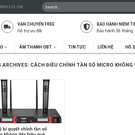
Search
 0889 235 298
for:
VẬN CHUYỂN FREE
BẢO HÀNH NIỀM TI
Hỗ trợ ưu đãi
Bảo hành 36 tháng
RO
ÂM THANH OBT
TIN TỨC
LIÊN HỆ
HỒ 
 ARCHIVES:
CÁCH ĐIỀU CHỈNH TẦN SỐ MICRO KHÔNG
ộ bí quyết chỉnh tần số
o không dây hiệu quả