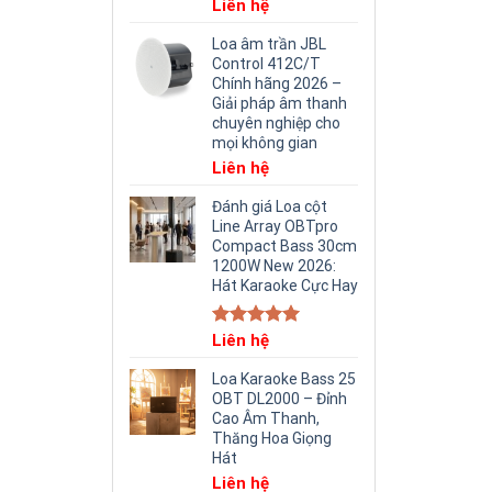
Liên hệ
Loa âm trần JBL
Control 412C/T
Chính hãng 2026 –
Giải pháp âm thanh
chuyên nghiệp cho
mọi không gian
Liên hệ
Đánh giá Loa cột
Line Array OBTpro
Compact Bass 30cm
1200W New 2026:
Hát Karaoke Cực Hay
Rated
Liên hệ
5.00
out of 5
Loa Karaoke Bass 25
OBT DL2000 – Đỉnh
Cao Âm Thanh,
Thăng Hoa Giọng
Hát
Liên hệ