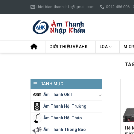
Skip
thietbiamthanh.info@gmail.com
0912 486 006 -
to
content
GIỚI THIỆU VỀ AHK
LOA
MIC
TAG
DANH MỤC
Âm Thanh OBT
Âm Thanh Hội Trường
Âm Thanh Hội Thảo
Hé l
Âm Thanh Thông Báo
micr