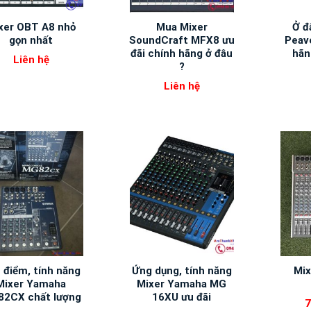
xer OBT A8 nhỏ
Mua Mixer
Ở đ
gọn nhất
SoundCraft MFX8 ưu
Peav
đãi chính hãng ở đâu
hãn
Liên hệ
?
Liên hệ
 điểm, tính năng
Ứng dụng, tính năng
Mix
Mixer Yamaha
Mixer Yamaha MG
2CX chất lượng
16XU ưu đãi
7