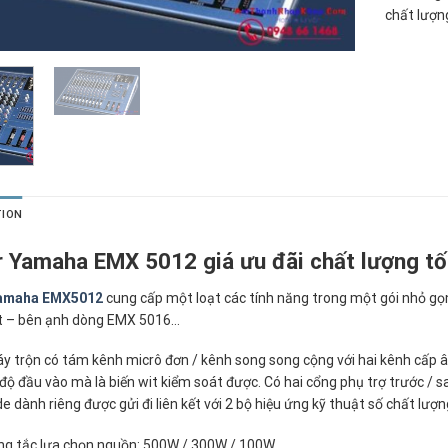
chất lượn
TION
r Yamaha EMX 5012 giá ưu đãi chất lượng tố
Yamaha EMX5012
cung cấp một loạt các tính năng trong một gói nhỏ gọ
t – bên ạnh dòng EMX 5016…
 trộn có tám kênh micrô đơn / kênh song song cộng với hai kênh cấp âm 
độ đầu vào mà là biến wit kiểm soát được. Có hai cổng phụ trợ trước / s
e dành riêng được gửi đi liên kết với 2 bộ hiệu ứng kỹ thuật số chất lượ
g tắc lựa chọn nguồn: 500W / 300W / 100W