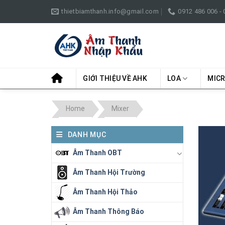
Skip
thietbiamthanh.info@gmail.com
0912 486 006 -
to
content
GIỚI THIỆU VỀ AHK
LOA
MIC
Home
Mixer
DANH MỤC
Âm Thanh OBT
Âm Thanh Hội Trường
Âm Thanh Hội Thảo
Âm Thanh Thông Báo