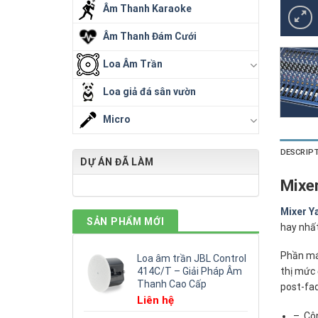
Âm Thanh Karaoke
Âm Thanh Đám Cưới
Loa Âm Trần
Loa giả đá sân vườn
Micro
DESCRIP
DỰ ÁN ĐÃ LÀM
Mixe
Mixer 
SẢN PHẨM MỚI
hay nhấ
Phần máy
Loa âm trần JBL Control
414C/T – Giải Pháp Âm
thị mức 
Thanh Cao Cấp
post-fad
Liên hệ
– Côn