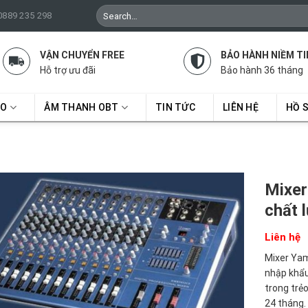
Search
 0889 235 298
for:
VẬN CHUYỂN FREE
BẢO HÀNH NIỀM TI
Hỗ trợ ưu đãi
Bảo hành 36 tháng
RO
ÂM THANH OBT
TIN TỨC
LIÊN HỆ
HỒ 
Mixer
chất 
Liên hệ
Mixer Yam
nhập khẩu
trong trẻ
24 tháng.