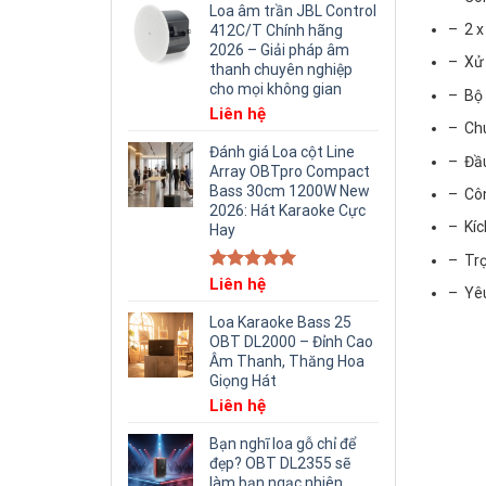
Loa âm trần JBL Control
– 2 x
412C/T Chính hãng
2026 – Giải pháp âm
– Xử 
thanh chuyên nghiệp
cho mọi không gian
– Bộ 
Liên hệ
– Chu
Đánh giá Loa cột Line
– Đầu
Array OBTpro Compact
Bass 30cm 1200W New
– Côn
2026: Hát Karaoke Cực
– Kíc
Hay
– Trọ
Rated
Liên hệ
5.00
– Yêu
out of 5
Loa Karaoke Bass 25
OBT DL2000 – Đỉnh Cao
Âm Thanh, Thăng Hoa
Giọng Hát
Liên hệ
Bạn nghĩ loa gỗ chỉ để
đẹp? OBT DL2355 sẽ
làm bạn ngạc nhiên.