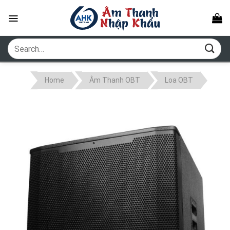
Skip
to
content
Search
for:
Home
Âm Thanh OBT
Loa OBT