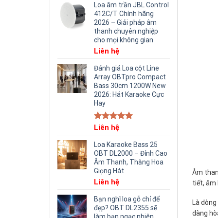
Loa âm trần JBL Control
412C/T Chính hãng
2026 – Giải pháp âm
thanh chuyên nghiệp
cho mọi không gian
Liên hệ
Đánh giá Loa cột Line
Array OBTpro Compact
Bass 30cm 1200W New
2026: Hát Karaoke Cực
Hay
Rated
Liên hệ
5.00
out of 5
Loa Karaoke Bass 25
OBT DL2000 – Đỉnh Cao
Âm Thanh, Thăng Hoa
Giọng Hát
Âm thanh
Liên hệ
tiết, âm
Bạn nghĩ loa gỗ chỉ để
Là dòng 
đẹp? OBT DL2355 sẽ
dàng hòa
làm bạn ngạc nhiên.