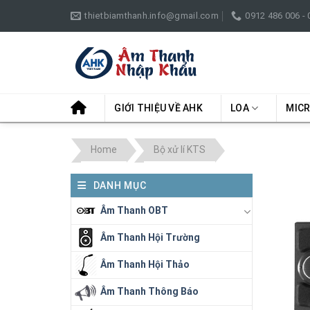
Skip
thietbiamthanh.info@gmail.com
0912 486 006 -
to
content
GIỚI THIỆU VỀ AHK
LOA
MIC
Home
Bộ xử lí KTS
DANH MỤC
Âm Thanh OBT
Âm Thanh Hội Trường
Âm Thanh Hội Thảo
Âm Thanh Thông Báo