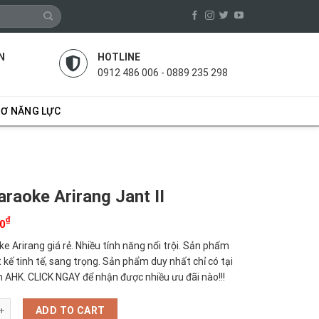
N
HOTLINE
0912 486 006 - 0889 235 298
SƠ NĂNG LỰC
araoke Arirang Jant II
₫
00
e Arirang giá rẻ. Nhiều tính năng nổi trội. Sản phẩm
 kế tinh tế, sang trọng. Sản phẩm duy nhất chỉ có tại
AHK. CLICK NGAY để nhận được nhiều ưu đãi nào!!!
e Arirang Jant II quantity
ADD TO CART