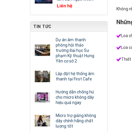
Liên hệ
Không nh
Những 
TIN TỨC
Loa c
Dự án âm thanh
phòng hội thảo
Loa có
trường Đại học Sư
phạm Kỹ thuật Hưng
Thiết 
Yên cơ sở 2
Lắp đặt hệ thống âm
thanh tại First Cafe
Hướng dẫn chống hú
cho micro không dây
hiệu quả ngay
Micro trợ giảng không
dây chính hãng chất
lượng tốt