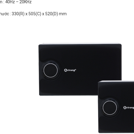
ần : 40Hz – 20KHz
thước : 330(R) x 505(C) x 520(D) mm