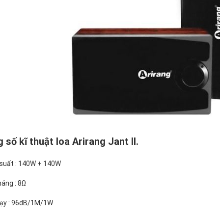
số kĩ thuật loa Arirang Jant II.
suất : 140W + 140W
háng : 8Ω
ạy : 96dB/1M/1W