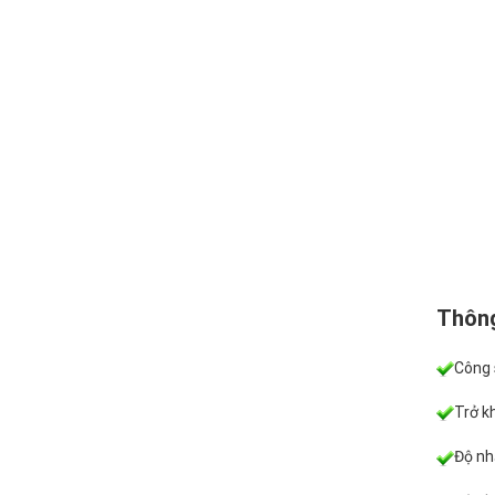
Thông 
Công 
Trở k
Độ nh