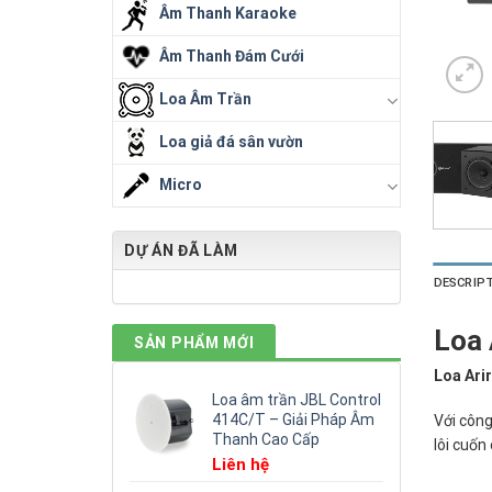
Âm Thanh Karaoke
Âm Thanh Đám Cưới
Loa Âm Trần
Loa giả đá sân vườn
Micro
DỰ ÁN ĐÃ LÀM
DESCRIP
Loa 
SẢN PHẨM MỚI
Loa Arir
Loa âm trần JBL Control
414C/T – Giải Pháp Âm
Với côn
Thanh Cao Cấp
lôi cuốn 
Liên hệ