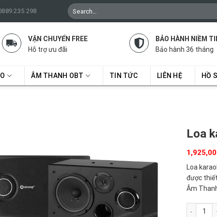
Search
 0889 235 298
for:
VẬN CHUYỂN FREE
BẢO HÀNH NIỀM TI
Hỗ trợ ưu đãi
Bảo hành 36 tháng
RO
ÂM THANH OBT
TIN TỨC
LIÊN HỆ
HỒ 
Loa k
1,925,0
Loa karaok
được thiết
Âm Thanh 
Loa karaok