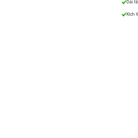
Dải t
Kích 