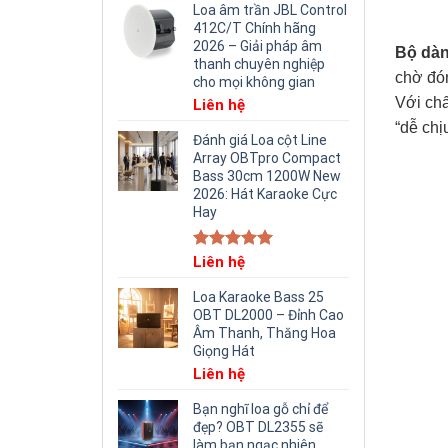
Loa âm trần JBL Control
412C/T Chính hãng
2026 – Giải pháp âm
Bộ dà
thanh chuyên nghiệp
chờ đón
cho mọi không gian
Với chấ
Liên hệ
“dễ chị
Đánh giá Loa cột Line
Array OBTpro Compact
Bass 30cm 1200W New
2026: Hát Karaoke Cực
Hay
Rated
Liên hệ
5.00
out of 5
Loa Karaoke Bass 25
OBT DL2000 – Đỉnh Cao
Âm Thanh, Thăng Hoa
Giọng Hát
Liên hệ
Bạn nghĩ loa gỗ chỉ để
đẹp? OBT DL2355 sẽ
làm bạn ngạc nhiên.