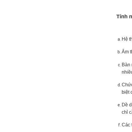
Tính 
Hệ t
Âm t
Bàn m
nhiề
Chức
biệt 
Dề d
chỉ 
Các t