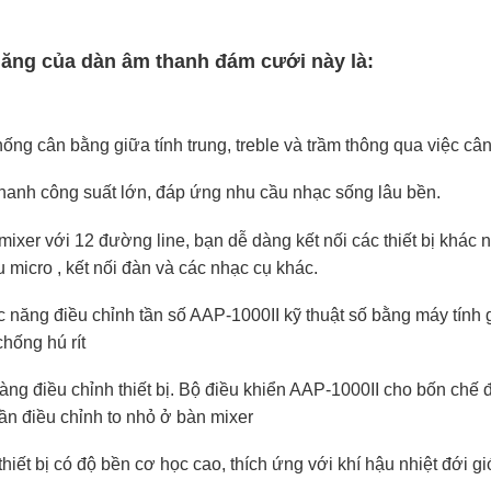
năng của dàn âm thanh đám cưới này là:
hống cân bằng giữa tính trung, treble và trầm thông qua việc câ
hanh công suất lớn, đáp ứng nhu cầu nhạc sống lâu bền.
ixer với 12 đường line, bạn dễ dàng kết nối các thiết bị khác nh
u micro , kết nối đàn và các nhạc cụ khác.
 năng điều chỉnh tần số AAP-1000II kỹ thuật số bằng máy tính 
chống hú rít
àng điều chỉnh thiết bị. Bộ điều khiển AAP-1000II cho bốn chế 
cần điều chỉnh to nhỏ ở bàn mixer
hiết bị có độ bền cơ học cao, thích ứng với khí hậu nhiệt đới g