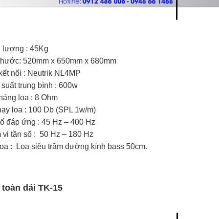
 lượng : 45Kg
 thước: 520mm x 650mm x 680mm
kết nối : Neutrik NL4MP
suất trung bình : 600w
háng loa : 8 Ohm
ạy loa : 100 Db (SPL 1w/m)
ố đáp ứng : 45 Hz – 400 Hz
vi tần số : 50 Hz – 180 Hz
loa : Loa siêu trầm đường kính bass 50cm.
 toàn dải TK-15