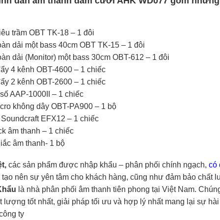
ình dàn âm thanh đám cưới AHK WD077 gồm những t
iêu trầm OBT TK-18 – 1 đôi
oàn dải một bass 40cm OBT TK-15 – 1 đôi
oàn dải (Monitor) một bass 30cm OBT-612 – 1 đôi
đẩy 4 kênh OBT-4600 – 1 chiếc
đẩy 2 kênh OBT-2600 – 1 chiếc
số AAP-1000II – 1 chiếc
icro không dây OBT-PA900 – 1 bộ
 Soundcraft EFX12 – 1 chiếc
ck âm thanh – 1 chiếc
iắc âm thanh- 1 bộ
ệt,
các
sản phẩm được nhập khẩu – phân phối chính ngạch,
có 
 tạo nên sự yên tâm cho khách hàng, cũng như đảm bảo chất 
Khẩu
là nhà phân phối âm thanh tiên phong tại Việt Nam. Chún
t lượng tốt nhất, giải pháp tối ưu và hợp lý nhất mang lại sự hà
công ty