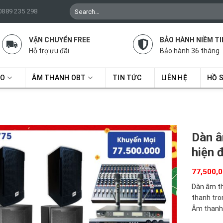
Search
 0889 235 298
for:
VẬN CHUYỂN FREE
BẢO HÀNH NIỀM TI
Hỗ trợ ưu đãi
Bảo hành 36 tháng
RO
ÂM THANH OBT
TIN TỨC
LIÊN HỆ
HỒ 
Dàn 
hiện 
77,500,
Dàn âm th
thanh tron
Âm thanh 