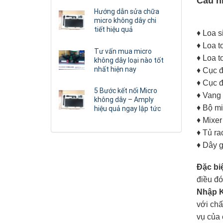
Cấu h
Hướng dẫn sửa chữa
micro không dây chi
tiết hiệu quả
♦ Loa s
♦ Loa t
Tư vấn mua micro
♦ Loa t
không dây loại nào tốt
nhất hiện nay
♦ Cục 
♦ Cục 
5 Bước kết nối Micro
♦ Vang 
không dây – Amply
♦ Bộ m
hiệu quả ngay lập tức
♦ Mixer
♦ Tủ ra
♦ Dây g
Đặc bi
điều đó
Nhập 
với chấ
vụ của 