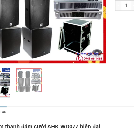
Dàn âm th
TION
m thanh đám cưới AHK WD077 hiện đại