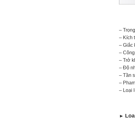
– Trọng
– Kích
– Giắc 
– Công 
– Trở k
– Độ nh
– Tần s
– Pham 
– Loại 
Loa
►