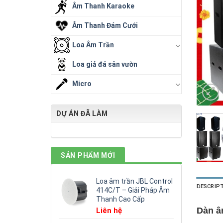
Âm Thanh Karaoke
Âm Thanh Đám Cưới
Loa Âm Trần
Loa giả đá sân vườn
Micro
DỰ ÁN ĐÃ LÀM
SẢN PHẨM MỚI
Loa âm trần JBL Control
DESCRIP
414C/T – Giải Pháp Âm
Thanh Cao Cấp
Dàn â
Liên hệ