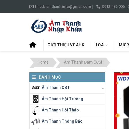
Skip
thietbiamthanh.info@gmail.com
0912 486 006 -
to
content
GIỚI THIỆU VỀ AHK
LOA
MIC
Home
Âm Thanh Đám Cưới
DANH MỤC
Âm Thanh OBT
Âm Thanh Hội Trường
Âm Thanh Hội Thảo
Âm Thanh Thông Báo