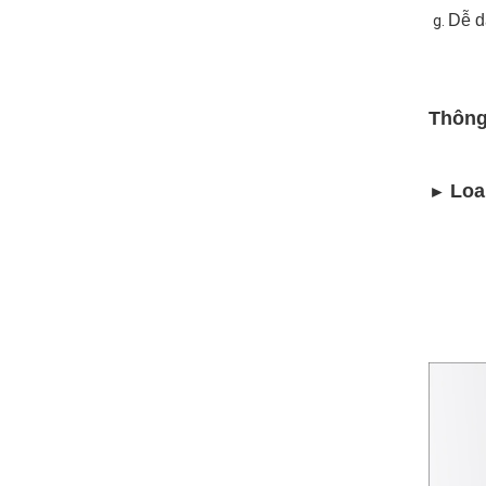
Dễ d
Thông 
Loa
►