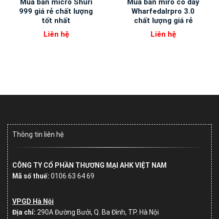
Mua bán micro Shuri
Mua bán miro có dây
999 giá rẻ chất lượng
Wharfedalrpro 3.0
tốt nhất
chất lượng giá rẻ
Liên hệ
Liên hệ
Thông tin liên hệ
CÔNG TY CỔ PHẦN THƯƠNG MẠI AHK VIỆT NAM
Mã số thuế:
0106 63 64 69
VPGD Hà Nội
Địa chỉ:
290A Đường Bưởi, Q. Ba Đình, TP. Hà Nội