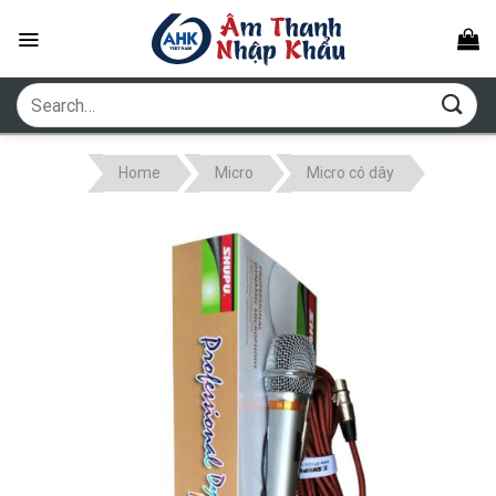
Skip
to
content
Search
for:
Home
Micro
Micro có dây