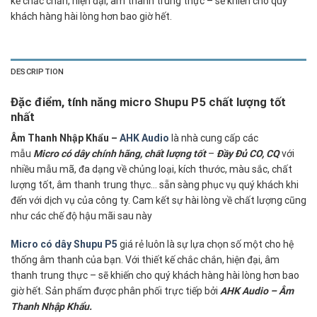
kế chắc chắn, hiện đại, âm thanh trung thực – sẽ khiến cho quý
khách hàng hài lòng hơn bao giờ hết.
DESCRIPTION
Đặc điểm, tính năng micro Shupu P5 chất lượng tốt
nhất
Âm Thanh Nhập Khẩu –
AHK Audio
là nhà cung cấp các
mẫu
Micro có dây chính hãng, chất lượng tốt
–
Đầy Đủ CO, CQ
với
nhiều mẫu mã, đa dạng về chủng loại, kích thước, màu sắc, chất
lượng tốt, âm thanh trung thực… sẵn sàng phục vụ quý khách khi
đến với dịch vụ của công ty. Cam kết sự hài lòng về chất lượng cũng
như các chế độ hậu mãi sau này
Micro có dây Shupu P5
giá rẻ luôn là sự lựa chọn số một cho hệ
thống âm thanh của bạn. Với thiết kế chắc chắn, hiện đại, âm
thanh trung thực – sẽ khiến cho quý khách hàng hài lòng hơn bao
giờ hết. Sản phẩm được phân phối trực tiếp bởi
AHK Audio – Âm
Thanh Nhập Khẩu.