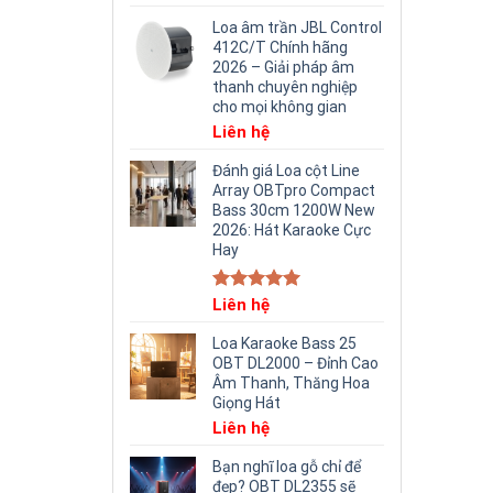
Loa âm trần JBL Control
412C/T Chính hãng
2026 – Giải pháp âm
thanh chuyên nghiệp
cho mọi không gian
Liên hệ
Đánh giá Loa cột Line
Array OBTpro Compact
Bass 30cm 1200W New
2026: Hát Karaoke Cực
Hay
Rated
Liên hệ
5.00
out of 5
Loa Karaoke Bass 25
OBT DL2000 – Đỉnh Cao
Âm Thanh, Thăng Hoa
Giọng Hát
Liên hệ
Bạn nghĩ loa gỗ chỉ để
đẹp? OBT DL2355 sẽ