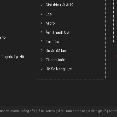
Giới thiệu về AHK
Loa
Micro
Âm Thanh OBT
.945
Tin Tức
Dự án đã làm
 Thạnh, Tp. Hồ
Thanh toán
Hồ Sơ Năng Lực
huộc về
Micro không dây giá rẻ | Micro giá rẻ | Dàn Karaoke gia đình giá rẻ | Âm t