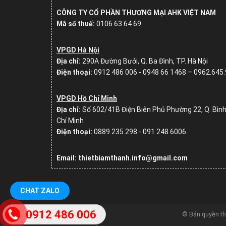
CÔNG TY CỔ PHẦN THƯƠNG MẠI AHK VIỆT NAM
Mã số thuế:
0106 63 64 69
VPGD Hà Nội
Địa chỉ:
290A Đường Bưởi, Q. Ba Đình, TP. Hà Nội
Điện thoại:
0912 486 006 - 0948 66 1468 – 0962.645
VPGD Hồ Chí Minh
Địa chỉ:
Số
602/41B Điện Biên Phủ Phường 22, Q. Bình
Chí Minh
Điện thoại:
0889 235 298 - 091 248 6006
Email: thietbiamthanh.info@gmail.com
CHAT ZALO
0912 486 006
© Bản quyền t