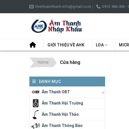
Skip
thietbiamthanh.info@gmail.com
0912 486 006 -
to
content
GIỚI THIỆU VỀ AHK
LOA
MIC
Cửa hàng
Home
DANH MỤC
Âm Thanh OBT
Âm Thanh Hội Trường
Âm Thanh Hội Thảo
Âm Thanh Thông Báo