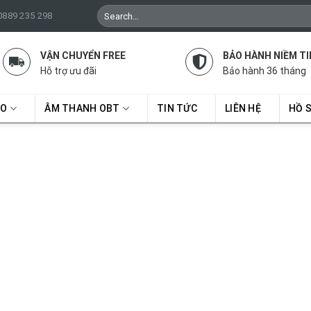
Search
 0889 235 298
for:
VẬN CHUYỂN FREE
BẢO HÀNH NIỀM TI
Hỗ trợ ưu đãi
Bảo hành 36 tháng
RO
ÂM THANH OBT
TIN TỨC
LIÊN HỆ
HỒ 